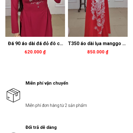
Đá 90 áo dài đá đỏ đô cổ
T350 áo dài lụa manggo cổ
cao tay dài kết hoa đá
cao tay dài màu đỏ thêu
620.000 ₫
850.000 ₫
trắng
chim công trắng đính pha
Lê ở cổ
Miễn phí vận chuyển
Miễn phí đơn hàng từ 2 sản phẩm
Đổi trả dễ dàng