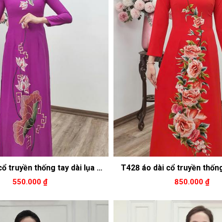
cổ truyền thống tay dài lụa Mỹ
T428 áo dài cổ truyền thống
m Cẩm thêu hoa sen
mango nền đỏ thêu hoa
550.000 ₫
850.000 ₫