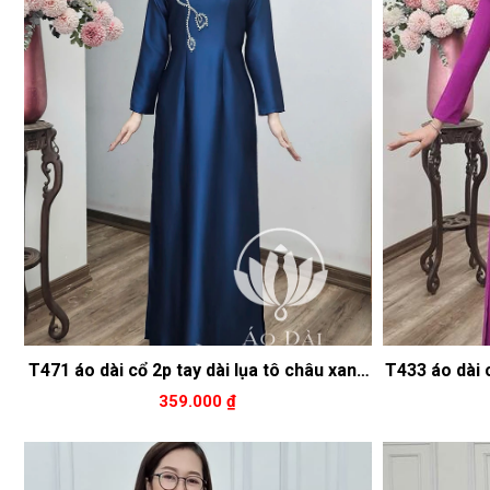
T471 áo dài cổ 2p tay dài lụa tô châu xanh
T433 áo dài 
cổ vịt đính hoa 350kA3136 áo dài cổ khít
tí
359.000 ₫
tay dài mụ dubai màu đỏ hoa phong lan