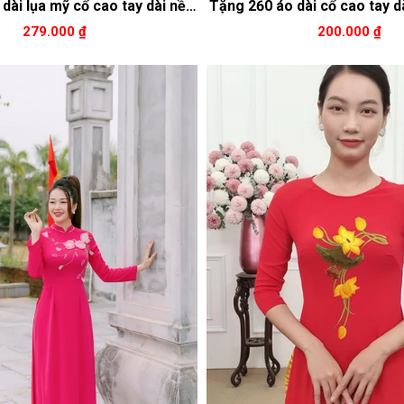
dài lụa mỹ cổ cao tay dài nền
Tặng 260 áo dài cổ cao tay dà
 thêu hoa ngũ sắc 279k
nền đỏ thêu hoa vàn
279.000 ₫
200.000 ₫