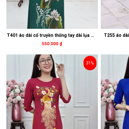
T401 áo dài cổ truyền thống tay dài lụa Mỹ
T255 áo dài
xanh két thêu hoa sen xám
hoa von
550.000 ₫
31%