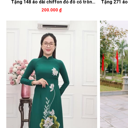
Tặng 148 áo dài chiffon đỏ đô cổ tròn
Tặng 271 áo 
thêu hoa mẫu đơn vàng chữ chiện
trắng
200.000 ₫