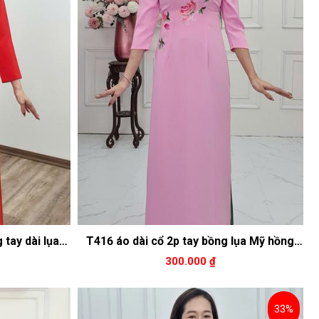
 tay dài lụa
T416 áo dài cổ 2p tay bồng lụa Mỹ hồng
 nâu Tây
nhạt thêu hoa hồng
300.000 ₫
33%