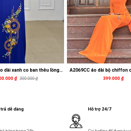
o dài xanh co ban thêu lồng
A2069CC áo dài bộ chiffon 
đèn
bốn tà cổ cao
00.000 ₫
399.000 ₫
300.000 ₫
 trả dễ dàng
Hỗ trợ 24/7
 trả hàng trong 24h
Gọi hotline để được tư 