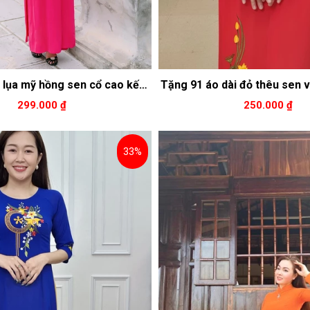
 lụa mỹ hồng sen cổ cao kết
Tặng 91 áo dài đỏ thêu sen 
 hồng đính ngọc quanh cổ
nón lá bình hoa cổ 
299.000 ₫
250.000 ₫
33%