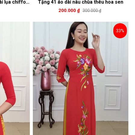
i lụa chiffon
Tặng 41 áo dài nâu chùa thêu hoa sen
g đồng
200.000 ₫
300.000 ₫
33%