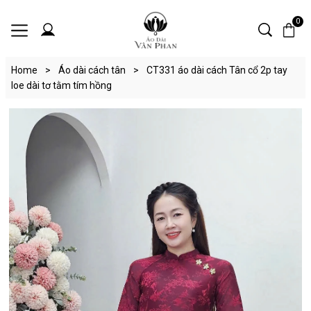
0
Home
>
Áo dài cách tân
>
CT331 áo dài cách Tân cổ 2p tay
loe dài tơ tằm tím hồng