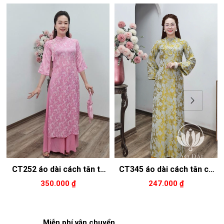
CT252 áo dài cách tân tơ
CT345 áo dài cách tân cổ
tằm cổ 2p tay loe màu hồng
2p tay dài loe màu vàng
350.000 ₫
247.000 ₫
nhạt hoa trắng
Miễn phí vận chuyển