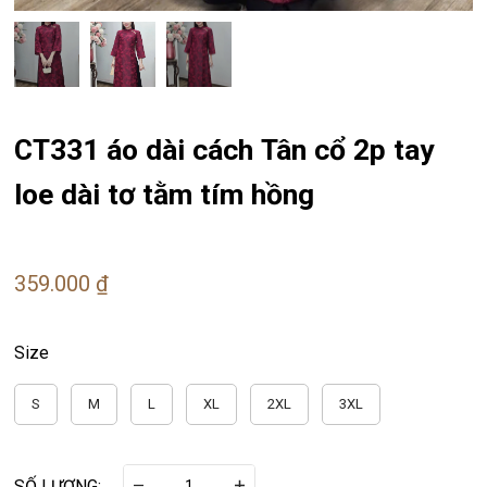
CT331 áo dài cách Tân cổ 2p tay
loe dài tơ tằm tím hồng
359.000 ₫
Size
S
M
L
XL
2XL
3XL
SỐ LƯỢNG: