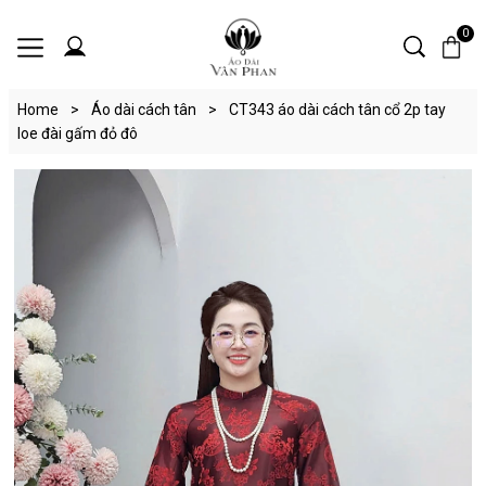
0
Home
>
Áo dài cách tân
>
CT343 áo dài cách tân cổ 2p tay
loe đài gấm đỏ đô