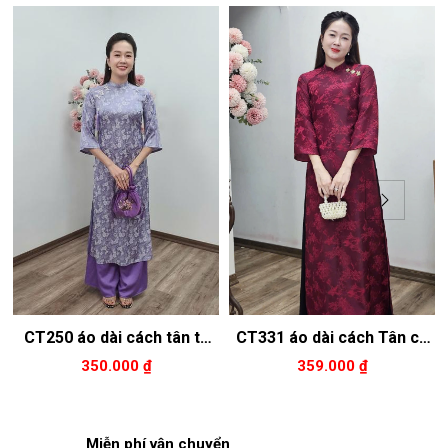
CT250 áo dài cách tân tơ
CT331 áo dài cách Tân cổ
tằm cổ 2p tay loe màu tím
2p tay loe dài tơ tằm tím
350.000 ₫
359.000 ₫
cà hoa trắng
hồng
Miễn phí vận chuyển