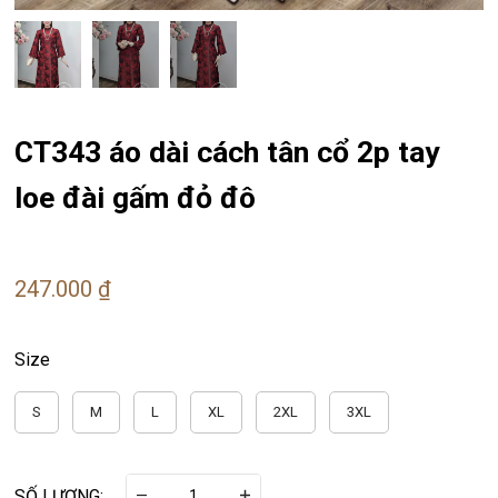
CT343 áo dài cách tân cổ 2p tay
loe đài gấm đỏ đô
247.000 ₫
Size
S
M
L
XL
2XL
3XL
SỐ LƯỢNG: